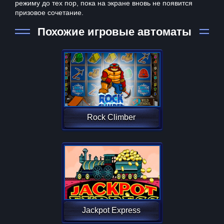
режиму до тех пор, пока на экране вновь не появится
призовое сочетание.
Похожие игровые автоматы
Rock Climber
Jackpot Express